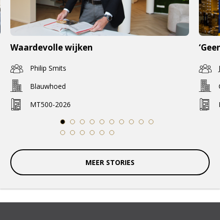
Waardevolle wijken
‘Geen
Philip Smits
Blauwhoed
MT500-2026
1
2
3
4
5
6
7
8
9
10
11
12
13
14
15
16
MEER STORIES