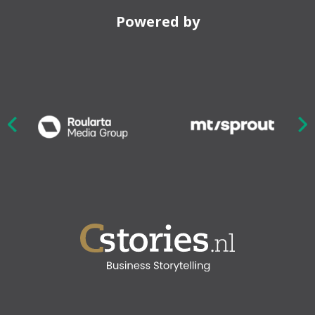
Powered by
Nex
ious