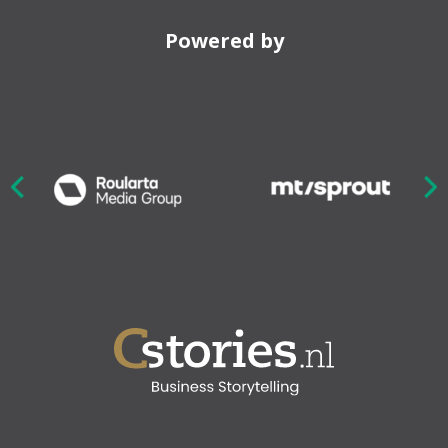
Powered by
Nex
ious