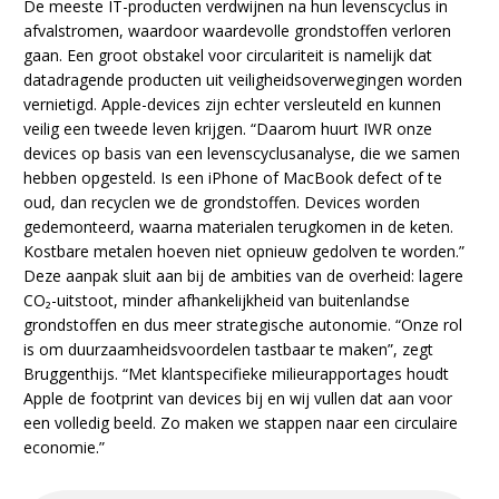
De meeste IT-producten verdwijnen na hun levenscyclus in
afvalstromen, waardoor waardevolle grondstoffen verloren
gaan. Een groot obstakel voor circulariteit is namelijk dat
datadragende producten uit veiligheidsoverwegingen worden
vernietigd. Apple-devices zijn echter versleuteld en kunnen
veilig een tweede leven krijgen. “Daarom huurt IWR onze
devices op basis van een levenscyclusanalyse, die we samen
hebben opgesteld. Is een iPhone of MacBook defect of te
oud, dan recyclen we de grondstoffen. Devices worden
gedemonteerd, waarna materialen terugkomen in de keten.
Kostbare metalen hoeven niet opnieuw gedolven te worden.”
Deze aanpak sluit aan bij de ambities van de overheid: lagere
CO₂-uitstoot, minder afhankelijkheid van buitenlandse
grondstoffen en dus meer strategische autonomie. “Onze rol
is om duurzaamheidsvoordelen tastbaar te maken”, zegt
Bruggenthijs. “Met klantspecifieke milieurapportages houdt
Apple de footprint van devices bij en wij vullen dat aan voor
een volledig beeld. Zo maken we stappen naar een circulaire
economie.”