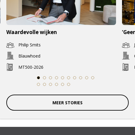
Waardevolle wijken
‘Geen
Philip Smits
Blauwhoed
MT500-2026
1
2
3
4
5
6
7
8
9
10
11
12
13
14
15
16
MEER STORIES