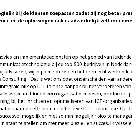
eën bij de klanten toepassen zodat zij nog beter prest
enen en de oplossingen ook daadwerkelijk zelf implemen
advies en implementatiediensten op het gebied van leiden
mmunicatietechnologie bij de top-500-bedrijven in Nederlan
 bij adviseren; wij implementeren en beheren echt werkende
s Consulting. “Dat is wat ons doet onderscheiden van ander
ntegrale blik op ICT. In onze aanpak bij het verbeteren va
 alle aspecten binnen een organisatie: mensen, producten, p
ing bij het inrichten en optimaliseren van ICT-organisaties
atie naar een efficiënte en effectieve ICT-organisatie. Op d
succesvol mogelijk en met zo min mogelijk risico te manag
n staat te stellen om met meer plezier en succes, in wisse