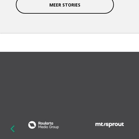
MEER STORIES
revious