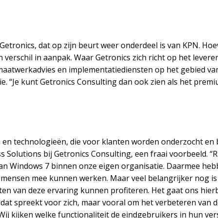
Getronics, dat op zijn beurt weer onderdeel is van KPN. Ho
en verschil in aanpak. Waar Getronics zich richt op het leve
 maatwerkadvies en implementatiediensten op het gebied va
. “Je kunt Getronics Consulting dan ook zien als het premi
 en technologieën, die voor klanten worden onderzocht en 
Solutions bij Getronics Consulting, een fraai voorbeeld. “R
van Windows 7 binnen onze eigen organisatie. Daarmee hebb
mensen mee kunnen werken. Maar veel belangrijker nog is
en van deze ervaring kunnen profiteren. Het gaat ons hierbi
at spreekt voor zich, maar vooral om het verbeteren van de e
j kijken welke functionaliteit de eindgebruikers in hun vers