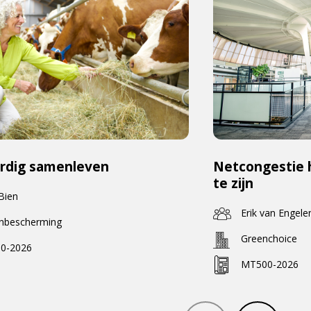
rdig samenleven
Netcongestie 
te zijn
 Bien
Erik van Engele
enbescherming
Greenchoice
0-2026
MT500-2026