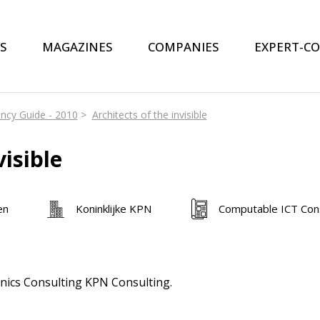
S
MAGAZINES
COMPANIES
EXPERT-C
ncy Guide - 2010
Architects of the invisible
visible
en
Koninklijke KPN
Computable ICT Cons
nics Consulting KPN Consulting.