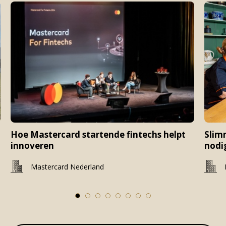
Hoe Mastercard startende fintechs helpt
Slim
innoveren
nodi
Mastercard Nederland
1
2
3
4
5
6
7
8