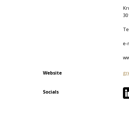
Kr
30
Te
e-
ww
Website
gr
Socials