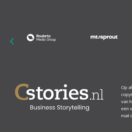
revious
Op al
copyr
van h
een v
mail 