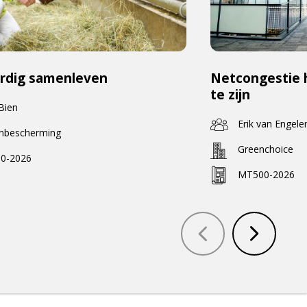
rdig samenleven
Netcongestie 
te zijn
 Bien
Erik van Engele
enbescherming
Greenchoice
0-2026
MT500-2026