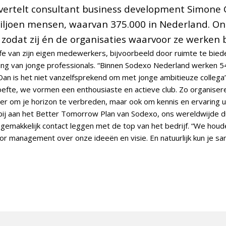
, vertelt consultant business development Simone 
ljoen mensen, waarvan 375.000 in Nederland. On
 zodat zij én de organisaties waarvoor ze werken 
life van zijn eigen medewerkers, bijvoorbeeld door ruimte te bied
ling van jonge professionals. “Binnen Sodexo Nederland werken 5
“Dan is het niet vanzelfsprekend om met jonge ambitieuze collega’
efte, we vormen een enthousiaste en actieve club. Zo organise
r om je horizon te verbreden, maar ook om kennis en ervaring ui
bij aan het Better Tomorrow Plan van Sodexo, ons wereldwijde d
 gemakkelijk contact leggen met de top van het bedrijf. “We houd
or management over onze ideeën en visie. En natuurlijk kun je sam