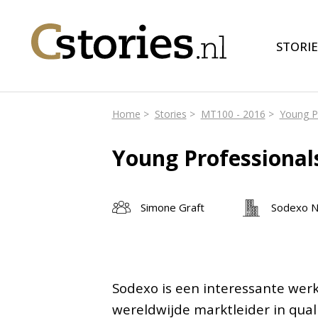
STORIE
Home
Stories
MT100 - 2016
Young P
Young Professional
Simone Graft
Sodexo N
Sodexo is een interessante werk
wereldwijde marktleider in quali