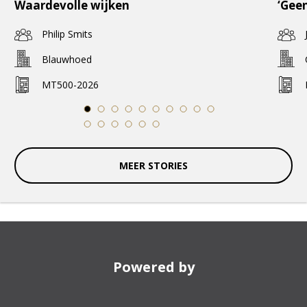
Waardevolle wijken
‘Geen
Philip Smits
Blauwhoed
MT500-2026
1
2
3
4
5
6
7
8
9
10
11
12
13
14
15
16
MEER STORIES
Powered by