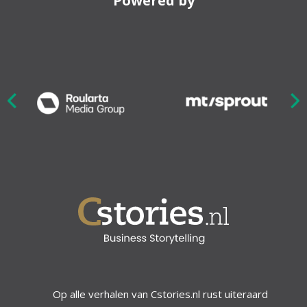
Powered by
Nex
ious
Op alle verhalen van Cstories.nl rust uiteraard