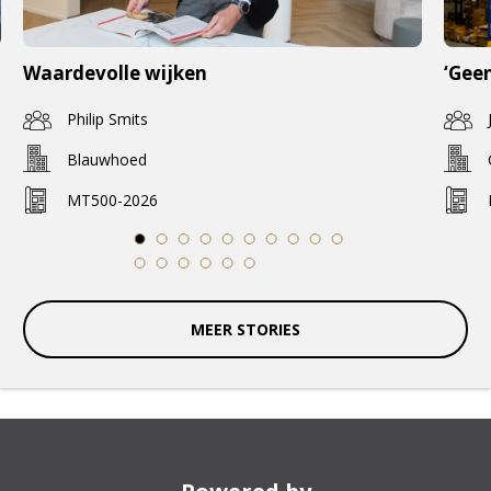
Waardevolle wijken
‘Geen
Philip Smits
Blauwhoed
MT500-2026
1
2
3
4
5
6
7
8
9
10
11
12
13
14
15
16
MEER STORIES