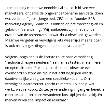
“In marketing meten we inmiddels alles. Toch blijven veel
marketeers, ondanks de ongekende toename aan data, doen
wat ze deden.” Joost Jongbloed, CEO en co-founder B2B
marketing agency Gradient, is kritisch op het marketingvak en
gelooft in ‘verandering’. “Wij marketeers zijn, mede onder
invloed van de techreuzen, ietwat ‘data obsessed’ geworden.
Maar we vergeten er vervolgens iets wezenlijks mee te doen.
Is ook niet zo gek; dingen anders doen vraagt lef.”
Volgens Jongbloed is de kortste route naar verandering
‘methodisch experimenteren’: aannames testen, meten, leren
en optimaliseren. “Stel je gooit die meet-obsessie even
overboord en stopt die tijd in het echt begrijpen wat de
daadwerkelijke vraag van een specifieke koper is. Om
vervolgens daaromtrent gericht te meten. Zo leer je wat
werkt, wat verkoopt. Zo zet je verandering in gang en bereik je
meer. Maar ja, leren en veranderen kost tijd (en dus geld). En
merken willen snel impact en resultaat.”