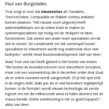
Paul van Burgsteden.
True zorgt er voor dat
nieuwssites
als
Tweakers,
ThePostOnline, Computable en Flabber continu artikelen
kunnen plaatsen. “Het nieuwe soort uitgeverij heeft
webontwikkelaars om de online krant te maken en
systeemspecialisten zijn nodig om de ‘drukpers’ te laten
functioneren. Dat vereist een ander team specialisten om de
site te runnen. De complexiteit om dat samenspel tussen
specialisten te orkestreren wordt nog onderschat door veel
bedrijven,” vertelt Head Businessdevelopment Olaf van Veen.`
Waar True veel van heeft geleerd is het hosten van events.
“We hosten de bezoekersstroom voor dancefeest Sensation,
maar ook een vuurwerkshop die in december onder druk staat
als er online vuurwerk wordt aangeschaft. Of je het spel echt
in de vingers hebt, blijkt pas als er veel bezoekers tegelijkertijd
komen. In de formule1 wordt nieuwe technologie als eerste
ingezet om net die milliseconde winst te halen alvorens het de
massa bereikt. Online eventhosting is net zo goed topsport,”
aldus van Veen.