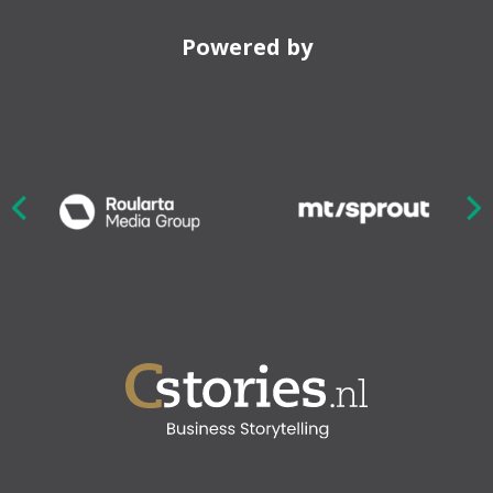
Powered by
Nex
ious