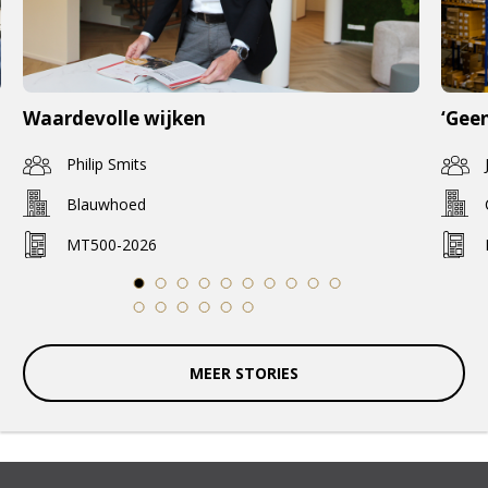
Waardevolle wijken
‘Geen
Philip Smits
Blauwhoed
MT500-2026
1
2
3
4
5
6
7
8
9
10
11
12
13
14
15
16
MEER STORIES