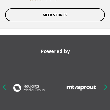
11
12
13
14
15
16
MEER STORIES
Powered by
Nex
ious