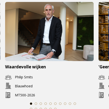
Waardevolle wijken
‘Geen
Philip Smits
Blauwhoed
MT500-2026
1
2
3
4
5
6
7
8
9
10