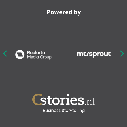
Powered by
Nex
ious