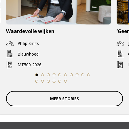
Waardevolle wijken
‘Geen
Philip Smits
Blauwhoed
MT500-2026
1
2
3
4
5
6
7
8
9
10
11
12
13
14
15
16
MEER STORIES