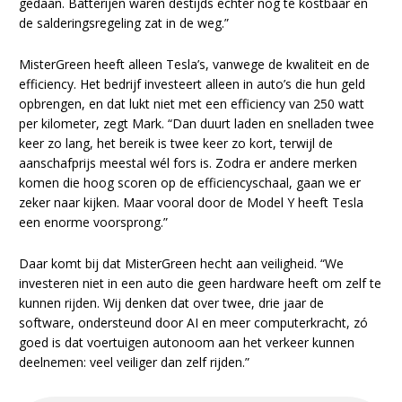
gedaan. Batterijen waren destijds echter nog te kostbaar en
de salderingsregeling zat in de weg.”
MisterGreen heeft alleen Tesla’s, vanwege de kwaliteit en de
efficiency. Het bedrijf investeert alleen in auto’s die hun geld
opbrengen, en dat lukt niet met een efficiency van 250 watt
per kilometer, zegt Mark. “Dan duurt laden en snelladen twee
keer zo lang, het bereik is twee keer zo kort, terwijl de
aanschafprijs meestal wél fors is. Zodra er andere merken
komen die hoog scoren op de efficiencyschaal, gaan we er
zeker naar kijken. Maar vooral door de Model Y heeft Tesla
een enorme voorsprong.”
Daar komt bij dat MisterGreen hecht aan veiligheid. “We
investeren niet in een auto die geen hardware heeft om zelf te
kunnen rijden. Wij denken dat over twee, drie jaar de
software, ondersteund door AI en meer computerkracht, zó
goed is dat voertuigen autonoom aan het verkeer kunnen
deelnemen: veel veiliger dan zelf rijden.”