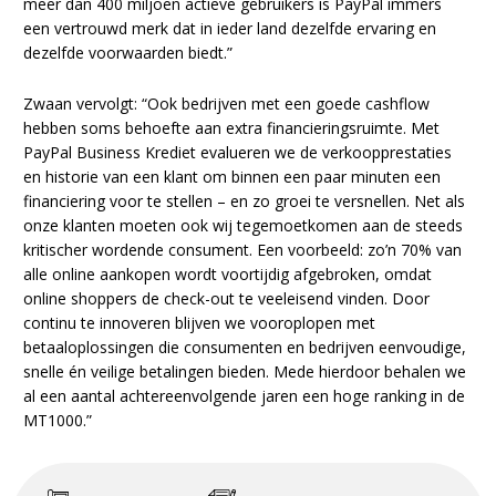
meer dan 400 miljoen actieve gebruikers is PayPal immers
een vertrouwd merk dat in ieder land dezelfde ervaring en
dezelfde voorwaarden biedt.”
Zwaan vervolgt: “Ook bedrijven met een goede cashflow
hebben soms behoefte aan extra financieringsruimte. Met
PayPal Business Krediet evalueren we de verkoopprestaties
en historie van een klant om binnen een paar minuten een
financiering voor te stellen – en zo groei te versnellen. Net als
onze klanten moeten ook wij tegemoetkomen aan de steeds
kritischer wordende consument. Een voorbeeld: zo’n 70% van
alle online aankopen wordt voortijdig afgebroken, omdat
online shoppers de check-out te veeleisend vinden. Door
continu te innoveren blijven we vooroplopen met
betaaloplossingen die consumenten en bedrijven eenvoudige,
snelle én veilige betalingen bieden. Mede hierdoor behalen we
al een aantal achtereenvolgende jaren een hoge ranking in de
MT1000.”