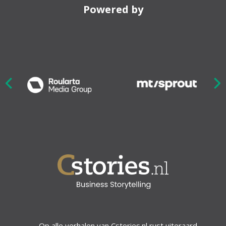
Powered by
Nex
ious
Op alle verhalen van Cstories.nl rust uiteraard