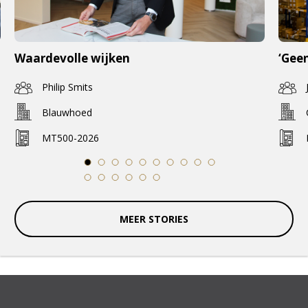
Waardevolle wijken
‘Geen
Philip Smits
Blauwhoed
MT500-2026
1
2
3
4
5
6
7
8
9
10
11
12
13
14
15
16
MEER STORIES