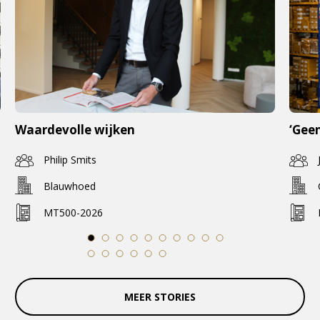
Waardevolle wijken
‘Geen
Philip Smits
Blauwhoed
MT500-2026
1
2
3
4
5
6
7
8
9
10
11
12
13
14
15
16
MEER STORIES