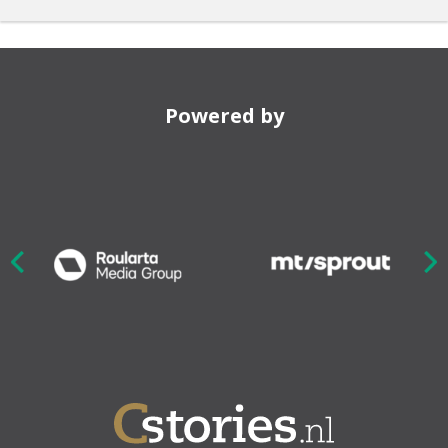
Powered by
Nex
ious