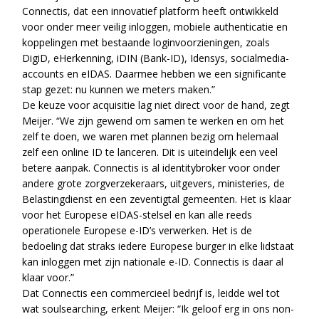
Connectis, dat een innovatief platform heeft ontwikkeld
voor onder meer veilig inloggen, mobiele authenticatie en
koppelingen met bestaande loginvoorzieningen, zoals
DigiD, eHerkenning, iDIN (Bank-ID), Idensys, socialmedia-
accounts en eIDAS. Daarmee hebben we een significante
stap gezet: nu kunnen we meters maken.”
De keuze voor acquisitie lag niet direct voor de hand, zegt
Meijer. “We zijn gewend om samen te werken en om het
zelf te doen, we waren met plannen bezig om helemaal
zelf een online ID te lanceren. Dit is uiteindelijk een veel
betere aanpak. Connectis is al identitybroker voor onder
andere grote zorgverzekeraars, uitgevers, ministeries, de
Belastingdienst en een zeventigtal gemeenten. Het is klaar
voor het Europese eIDAS-stelsel en kan alle reeds
operationele Europese e-ID’s verwerken. Het is de
bedoeling dat straks iedere Europese burger in elke lidstaat
kan inloggen met zijn nationale e-ID. Connectis is daar al
klaar voor.”
Dat Connectis een commercieel bedrijf is, leidde wel tot
wat soulsearching, erkent Meijer: “Ik geloof erg in ons non-