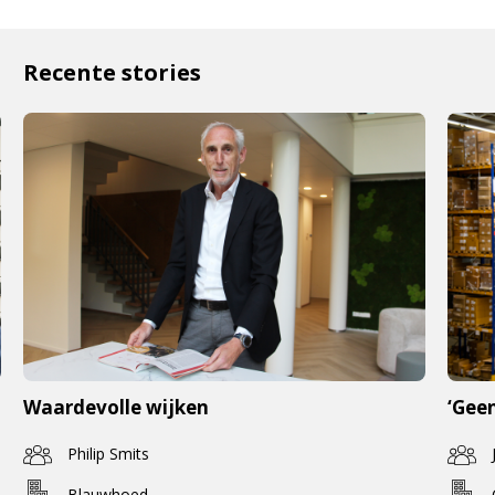
Recente stories
Waardevolle wijken
‘Geen
Philip Smits
Blauwhoed