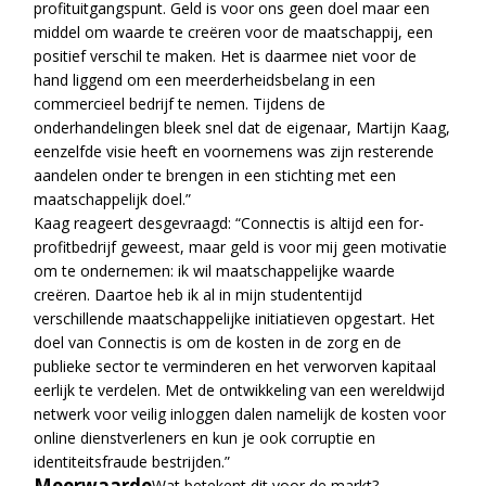
profituitgangspunt. Geld is voor ons geen doel maar een
middel om waarde te creëren voor de maatschappij, een
positief verschil te maken. Het is daarmee niet voor de
hand liggend om een meerderheidsbelang in een
commercieel bedrijf te nemen. Tijdens de
onderhandelingen bleek snel dat de eigenaar, Martijn Kaag,
eenzelfde visie heeft en voornemens was zijn resterende
aandelen onder te brengen in een stichting met een
maatschappelijk doel.”
Kaag reageert desgevraagd: “Connectis is altijd een for-
profitbedrijf geweest, maar geld is voor mij geen motivatie
om te ondernemen: ik wil maatschappelijke waarde
creëren. Daartoe heb ik al in mijn studententijd
verschillende maatschappelijke initiatieven opgestart. Het
doel van Connectis is om de kosten in de zorg en de
publieke sector te verminderen en het verworven kapitaal
eerlijk te verdelen. Met de ontwikkeling van een wereldwijd
netwerk voor veilig inloggen dalen namelijk de kosten voor
online dienstverleners en kun je ook corruptie en
identiteitsfraude bestrijden.”
Meerwaarde
Wat betekent dit voor de markt?