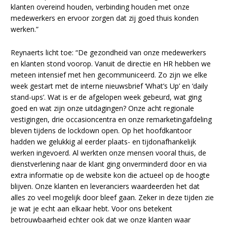
klanten overeind houden, verbinding houden met onze
medewerkers en ervoor zorgen dat zij goed thuis konden
werken.”
Reynaerts licht toe: “De gezondheid van onze medewerkers
en klanten stond voorop. Vanuit de directie en HR hebben we
meteen intensief met hen gecommuniceerd. Zo zijn we elke
week gestart met de interne nieuwsbrief ‘What’s Up’ en ‘daily
stand-ups’. Wat is er de afgelopen week gebeurd, wat ging
goed en wat zijn onze uitdagingen? Onze acht regionale
vestigingen, drie occasioncentra en onze remarketingafdeling
bleven tijdens de lockdown open. Op het hoofdkantoor
hadden we gelukkig al eerder plaats- en tijdonafhankelijk
werken ingevoerd. Al werkten onze mensen vooral thuis, de
dienstverlening naar de klant ging onverminderd door en via
extra informatie op de website kon die actueel op de hoogte
blijven. Onze klanten en leveranciers waardeerden het dat
alles zo veel mogelijk door bleef gaan. Zeker in deze tijden zie
je wat je echt aan elkaar hebt. Voor ons betekent
betrouwbaarheid echter ook dat we onze klanten waar