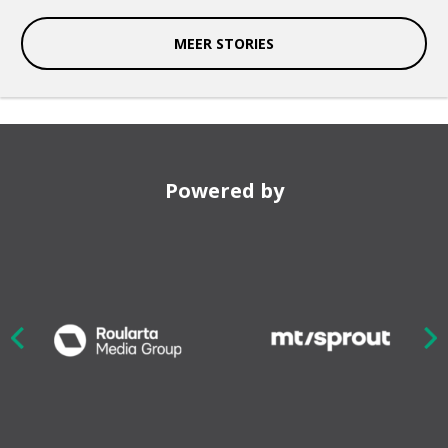
MEER STORIES
Powered by
Nex
ious