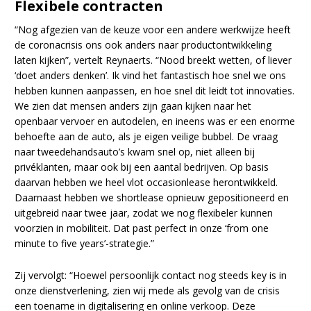
Flexibele contracten
“Nog afgezien van de keuze voor een andere werkwijze heeft
de coronacrisis ons ook anders naar productontwikkeling
laten kijken”, vertelt Reynaerts. “Nood breekt wetten, of liever
‘doet anders denken’. Ik vind het fantastisch hoe snel we ons
hebben kunnen aanpassen, en hoe snel dit leidt tot innovaties.
We zien dat mensen anders zijn gaan kijken naar het
openbaar vervoer en autodelen, en ineens was er een enorme
behoefte aan de auto, als je eigen veilige bubbel. De vraag
naar tweedehandsauto’s kwam snel op, niet alleen bij
privéklanten, maar ook bij een aantal bedrijven. Op basis
daarvan hebben we heel vlot occasionlease herontwikkeld.
Daarnaast hebben we shortlease opnieuw gepositioneerd en
uitgebreid naar twee jaar, zodat we nog flexibeler kunnen
voorzien in mobiliteit. Dat past perfect in onze ‘from one
minute to five years’-strategie.”
Zij vervolgt: “Hoewel persoonlijk contact nog steeds key is in
onze dienstverlening, zien wij mede als gevolg van de crisis
een toename in digitalisering en online verkoop. Deze