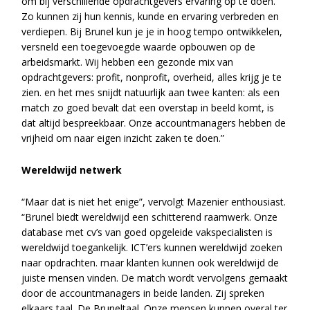
om bij verschillende opdrachtgevers ervaring op te doen.
Zo kunnen zij hun kennis, kunde en ervaring verbreden en
verdiepen. Bij Brunel kun je je in hoog tempo ontwikkelen,
versneld een toegevoegde waarde opbouwen op de
arbeidsmarkt. Wij hebben een gezonde mix van
opdrachtgevers: profit, nonprofit, overheid, alles krijg je te
zien. en het mes snijdt natuurlijk aan twee kanten: als een
match zo goed bevalt dat een overstap in beeld komt, is
dat altijd bespreekbaar. Onze accountmanagers hebben de
vrijheid om naar eigen inzicht zaken te doen.”
Wereldwijd netwerk
“Maar dat is niet het enige”, vervolgt Mazenier enthousiast.
“Brunel biedt wereldwijd een schitterend raamwerk. Onze
database met cv’s van goed opgeleide vakspecialisten is
wereldwijd toegankelijk. ICT’ers kunnen wereldwijd zoeken
naar opdrachten. maar klanten kunnen ook wereldwijd de
juiste mensen vinden. De match wordt vervolgens gemaakt
door de accountmanagers in beide landen. Zij spreken
elkaars taal. De Bruneltaal. Onze mensen kunnen overal ter