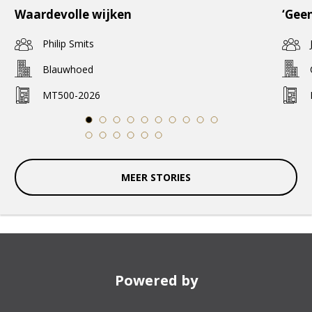
Waardevolle wijken
‘Geen
Philip Smits
Blauwhoed
MT500-2026
1
2
3
4
5
6
7
8
9
10
11
12
13
14
15
16
MEER STORIES
Powered by