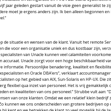
ijf jaar geleden gestart vanuit de visie geen generalist te zijn
ndere moet je ergens anders zijn. Ik ben alleen begonnen en 
el.”
 op de situatie en wensen van de klant. Vanuit het remote Se
 die voor een organisatie uniek en dus kostbaar zijn, ver
specialisten van Unacle kunnen veel calamiteiten voorkome
 en accuraat. Unacle zorgt voor een hoge beschikbaarheid v
e informatie. Persoonlijke benadering, kwaliteit en flexibil
xspecialisten en Oracle DBA’ers”, verklaart accountmanager 
cialisten op het gebied van AIX, Sun-Solaris en HP-UX. Die 
 erg flexibel qua inzet van personeel. Het is vrij gemakkelijk 
eden en kwaliteiten van ons personeel.” Strubbe vult aan: “
sen van onze klanten. Omdat we een relatief klein bedrijf z
Zo kunnen we ons onderscheiden van grotere bedrijven op di
ij kent en we betrekken de klant zo veel mogelijk bij de laa