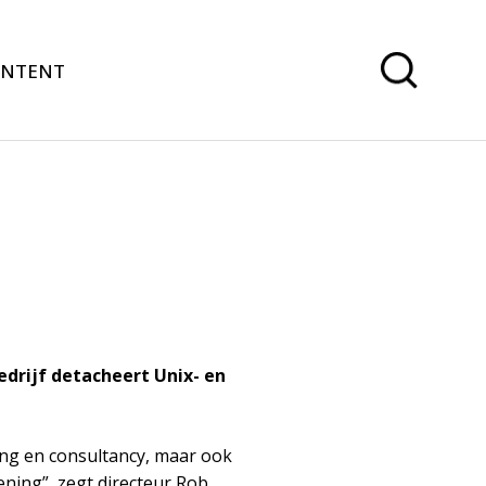
ONTENT
bedrijf detacheert Unix- en
ing en consultancy, maar ook
ening”, zegt directeur Rob