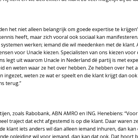
en het niet alleen belangrijk om goede expertise te krijgen”
 kennis heeft, maar zich vooral ook sociaal kan manifesteren.
 systemen werken; iemand die wil meedenken met de klant.
en voor Unacle kiezen. Specialisten van ons kiezen voor di
ns legt uit waarom Unacle in Nederland dé partij is met exp
id en weten waar ze het over hebben. Ze hebben over het al
den ingezet, weten ze wat er speelt en die klant krijgt dan o
s terug.”
artijen, zoals Rabobank, ABN AMRO en ING. Henebiens: “Voo
eel traject dat echt afgestemd is op die klant. Daar waren ze
 klant iets anders wil dan alleen iemand inhuren, dan kan da
ende opleiding wil voor iemand, dan kan dat ook. Dat hoort b