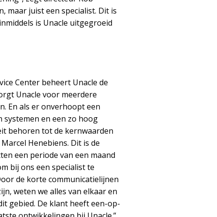
, maar juist een specialist. Dit is
inmiddels is Unacle uitgegroeid
rvice Center beheert Unacle de
zorgt Unacle voor meerdere
n. En als er onverhoopt een
an systemen en een zo hoog
iteit behoren tot de kernwaarden
Marcel Henebiens. Dit is de
zitten een periode van een maand
om bij ons een specialist te
Door de korte communicatielijnen
ijn, weten we alles van elkaar en
t gebied. De klant heeft een-op-
tste ontwikkelingen bij Unacle.”