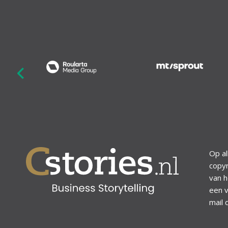
revious
Op al
copyr
van h
een v
mail 