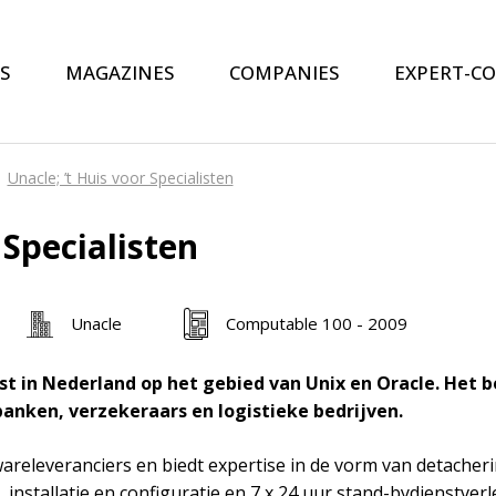
S
MAGAZINES
COMPANIES
EXPERT-C
Unacle; ’t Huis voor Specialisten
 Specialisten
Unacle
Computable 100 - 2009
list in Nederland op het gebied van Unix en Oracle. Het 
banken, verzekeraars en logistieke bedrijven.
areleveranciers en biedt expertise in de vorm van detacher
installatie en configuratie en 7 x 24 uur stand-bydienstverl