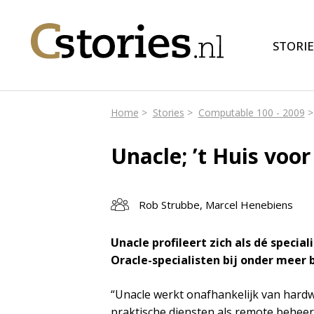
STORIE
Home
Stories
Computable 100 - 2009
Unacle; ’t Huis voor
Rob Strubbe, Marcel Henebiens
Unacle profileert zich als dé specia
Oracle-specialisten bij onder meer 
“Unacle werkt onafhankelijk van hardw
praktische diensten als remote beheer, 