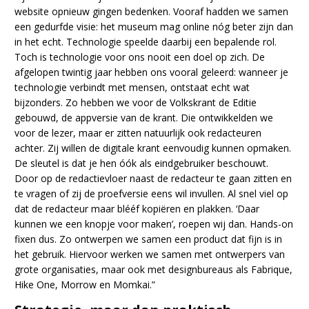
website opnieuw gingen bedenken. Vooraf hadden we samen
een gedurfde visie: het museum mag online nóg beter zijn dan
in het echt. Technologie speelde daarbij een bepalende rol.
Toch is technologie voor ons nooit een doel op zich. De
afgelopen twintig jaar hebben ons vooral geleerd: wanneer je
technologie verbindt met mensen, ontstaat echt wat
bijzonders. Zo hebben we voor de Volkskrant de Editie
gebouwd, de appversie van de krant. Die ontwikkelden we
voor de lezer, maar er zitten natuurlijk ook redacteuren
achter. Zij willen de digitale krant eenvoudig kunnen opmaken.
De sleutel is dat je hen óók als eindgebruiker beschouwt.
Door op de redactievloer naast de redacteur te gaan zitten en
te vragen of zij de proefversie eens wil invullen. Al snel viel op
dat de redacteur maar blééf kopiëren en plakken. ‘Daar
kunnen we een knopje voor maken’, roepen wij dan. Hands-on
fixen dus. Zo ontwerpen we samen een product dat fijn is in
het gebruik. Hiervoor werken we samen met ontwerpers van
grote organisaties, maar ook met designbureaus als Fabrique,
Hike One, Morrow en Momkai.”