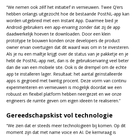
“We nemen ook zélf het initiatief in vernieuwen. Twee Q’ers
hebben onlangs uitgezocht hoe de bestaande PostNL-app kan
worden uitgebreid met een Instant App. Daarmee bied je
Android-gebruikers een app-ervaring zonder dat zij de app
daadwerkelijk hoeven te downloaden. Door een klein
prototype te bouwen konden onze developers de product
owner ervan overtuigen dat dit waard was om in te investeren.
Als je nu een mailtje krijgt over de status van je pakketje en je
hebt de PostNL-app niet, dan is de gebruikservaring veel beter
dan die van een mobiele site. Ook is de drempel om de echte
app te installeren lager. Resultaat: het aantal geïnstalleerde
apps is gegroeid met twintig procent. Deze vorm van continu
experimenteren en vernieuwen is mogelijk doordat we een
robuust en flexibel platform hebben neergezet en we onze
engineers de ruimte geven om eigen ideeën te realiseren.”
Gereedschapskist vol technologie
“We zien dat er steeds meer technologieën bij komen. Op dit
moment zijn dat met name voice en AI. De kernvraag is