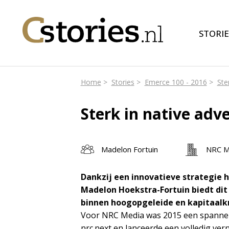
STORIE
Home
Stories
Emerce 100 - 2016
Ste
Sterk in native adve
Madelon Fortuin
NRC M
Dankzij een innovatieve strategie h
Madelon Hoekstra-Fortuin biedt dit
binnen hoogopgeleide en kapitaalkr
Voor NRC Media was 2015 een spannend
nrc.next en lanceerde een volledig vern