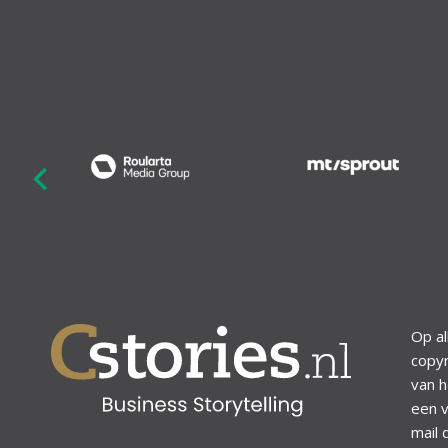
revious
Op al
copyr
van h
een v
mail 