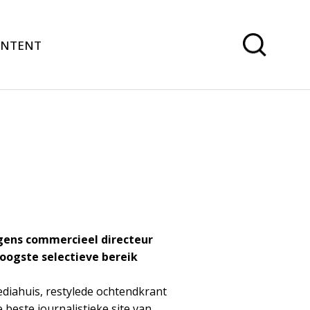
ONTENT
lgens commercieel directeur
oogste selectieve bereik
diahuis, restylede ochtendkrant
 beste journalistieke site van