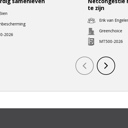
rdig samenleven
Netcongestie 
te zijn
 Bien
Erik van Engele
enbescherming
Greenchoice
0-2026
MT500-2026