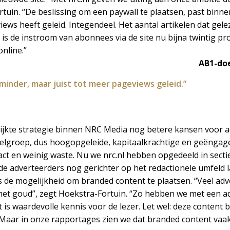
ortuin. “De beslissing om een paywall te plaatsen, past binn
ews heeft geleid. Integendeel. Het aantal artikelen dat gelez
s de instroom van abonnees via de site nu bijna twintig pro
online.”
AB1-do
minder, maar juist tot meer pageviews geleid.”
rijkte strategie binnen NRC Media nog betere kansen voor 
doelgroep, dus hoogopgeleide, kapitaalkrachtige en geëngag
act en weinig waste. Nu we nrc.nl hebben opgedeeld in secti
adverteerders nog gerichter op het redactionele umfeld la
de mogelijkheid om branded content te plaatsen. “Veel adve
 met goud”, zegt Hoekstra-Fortuin. “Zo hebben we met een 
t is waardevolle kennis voor de lezer. Let wel: deze content b
. Maar in onze rapportages zien we dat branded content vaa