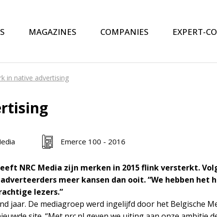
S
MAGAZINES
COMPANIES
EXPERT-C
rk in native advertising
rtising
edia
Emerce 100 - 2016
eeft NRC Media zijn merken in 2015 flink versterkt. Vo
 adverteerders meer kansen dan ooit. “We hebben het h
achtige lezers.”
 jaar. De mediagroep werd ingelijfd door het Belgische Me
ieuwde site. “Met nrc.nl geven we uiting aan onze ambitie de