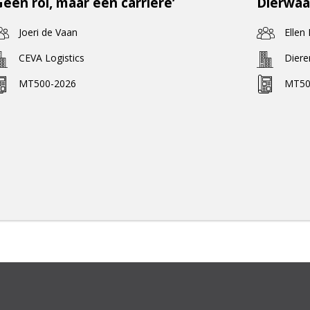
Geen rol, maar een carrière’
Dierwaa
Joeri de Vaan
Ellen
CEVA Logistics
Dier
MT500-2026
MT50