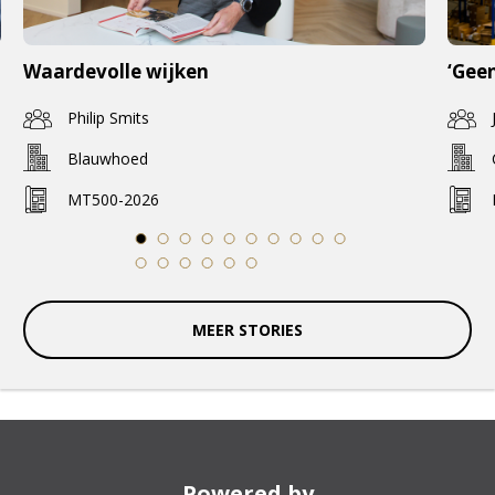
Waardevolle wijken
‘Geen
Philip Smits
Blauwhoed
MT500-2026
1
2
3
4
5
6
7
8
9
10
11
12
13
14
15
16
MEER STORIES
Powered by