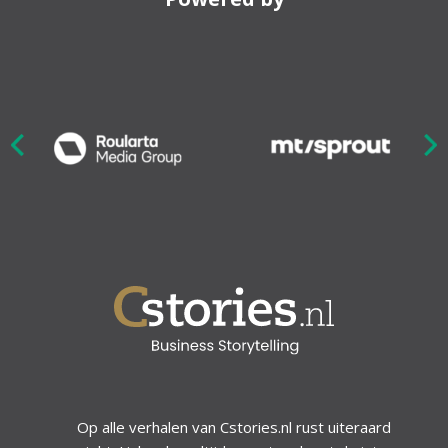
Nex
ious
Op alle verhalen van Cstories.nl rust uiteraard