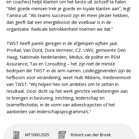
en coaches) helpt klanten om het beste uit zichzelf te halen.
“Met goede mensen trek je goede en loyale klanten aan”, legt
Tamira uit. “Als teams succesvol zijn én meer plezier hebben,
dan geeft dat een energieboost die voelbaar is in de
organisatie. Radicale betrokkenheid noemen we dat.”
TWST heeft parels geregen in de afgelopen vijftien jaar.
ProRail, Van Oord, Dura Vermeer, CZ, UWV, gemeente Den
Haag, Nationale-Nederlanden, Medux, de politie en RSM
Assurance, Tax en Consulting – het zijn niet de minste
bedrijven die TWST in de arm namen. Leidinggevenden zijn de
hefboom voor verandering, weet Huib Ribbens, medevennoot
van TWST. “Wij helpen hen om ambities om te zetten in
resultaat. Door dicht op het werk gerichte verbeteringen aan
te brengen in besturing, inrichting, leiderschap en
teameffectivitei, in de vorm van adviestrajecten of het
aanbieden van leiderschapsprogramma’s.”
MT1000-2025
Robert van der Broek