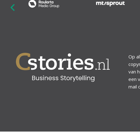
revious
Op al
copyr
van h
een v
mail 