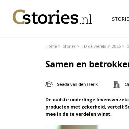
STORIE
Home
Stories
FD de wereld in 2026
S
Samen en betrokke
Seada van den Herik
On
De oudste onderlinge levensverzeke
producten met zekerheid, vertelt Se
mee in de te verdelen winst.