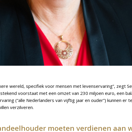
kere wereld, specifiek voor mensen met levenservaring”, zegt Se
itstekend voorstaat met een omzet van 230 miljoen euro, een balan
ing (“alle Nederlanders van vijftig jaar en ouder”) kunnen er t
llen verzilveren.
ndeelhouder moeten verdienen aan wat