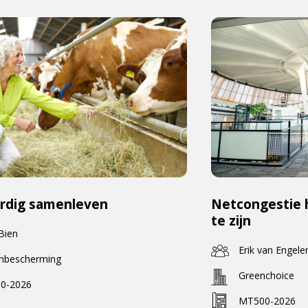
rdig samenleven
Netcongestie 
te zijn
 Bien
Erik van Engele
enbescherming
Greenchoice
0-2026
MT500-2026