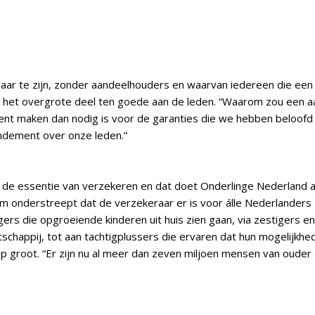
aar te zijn, zonder aandeelhouders en waarvan iedereen die een v
r het overgrote deel ten goede aan de leden. “Waarom zou een 
ment maken dan nodig is voor de garanties die we hebben beloof
ndement over onze leden.”
de essentie van verzekeren en dat doet Onderlinge Nederland al 
 onderstreept dat de verzekeraar er is voor álle Nederlanders 
gers die opgroeiende kinderen uit huis zien gaan, via zestigers e
schappij, tot aan tachtigplussers die ervaren dat hun mogelijk
groot. “Er zijn nu al meer dan zeven miljoen mensen van ouder dan