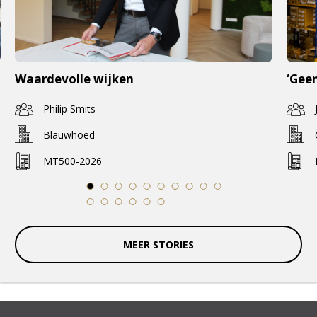
Waardevolle wijken
‘Geen
Philip Smits
Blauwhoed
MT500-2026
1
2
3
4
5
6
7
8
9
10
11
12
13
14
15
16
MEER STORIES