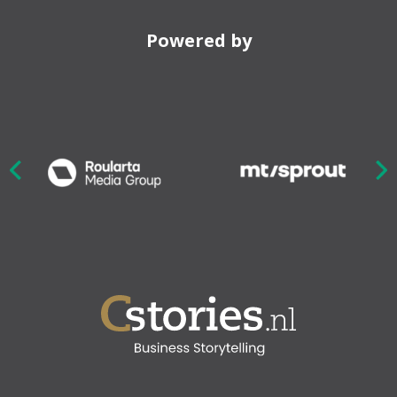
Powered by
Nex
ious