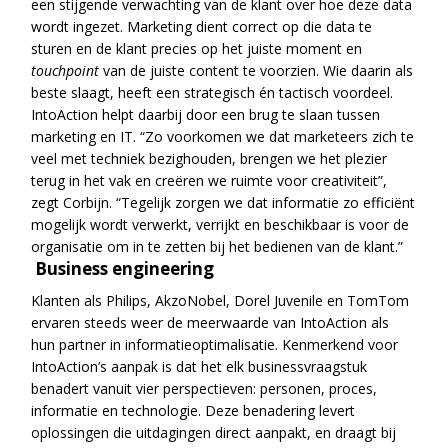
een stijgende verwachting van de klant over hoe deze data
wordt ingezet. Marketing dient correct op die data te
sturen en de klant precies op het juiste moment en
touchpoint
van de juiste content te voorzien. Wie daarin als
beste slaagt, heeft een strategisch én tactisch voordeel.
IntoAction helpt daarbij door een brug te slaan tussen
marketing en IT. “Zo voorkomen we dat marketeers zich te
veel met techniek bezighouden, brengen we het plezier
terug in het vak en creëren we ruimte voor creativiteit”,
zegt Corbijn. “Tegelijk zorgen we dat informatie zo efficiënt
mogelijk wordt verwerkt, verrijkt en beschikbaar is voor de
organisatie om in te zetten bij het bedienen van de klant.”
Business engineering
Klanten als Philips, AkzoNobel, Dorel Juvenile en TomTom
ervaren steeds weer de meerwaarde van IntoAction als
hun partner in informatieoptimalisatie. Kenmerkend voor
IntoAction’s aanpak is dat het elk businessvraagstuk
benadert vanuit vier perspectieven: personen, proces,
informatie en technologie. Deze benadering levert
oplossingen die uitdagingen direct aanpakt, en draagt bij