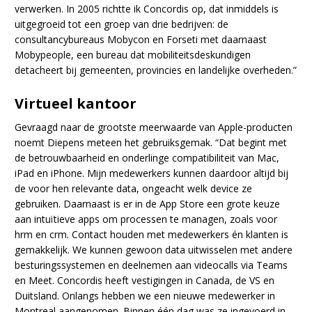
verwerken. In 2005 richtte ik Concordis op, dat inmiddels is
uitgegroeid tot een groep van drie bedrijven: de
consultancybureaus Mobycon en Forseti met daarnaast
Mobypeople, een bureau dat mobiliteitsdeskundigen
detacheert bij gemeenten, provincies en landelijke overheden.”
Virtueel kantoor
Gevraagd naar de grootste meerwaarde van Apple-producten
noemt Diepens meteen het gebruiksgemak. “Dat begint met
de betrouwbaarheid en onderlinge compatibiliteit van Mac,
iPad en iPhone. Mijn medewerkers kunnen daardoor altijd bij
de voor hen relevante data, ongeacht welk device ze
gebruiken. Daarnaast is er in de App Store een grote keuze
aan intuïtieve apps om processen te managen, zoals voor
hrm en crm. Contact houden met medewerkers én klanten is
gemakkelijk. We kunnen gewoon data uitwisselen met andere
besturingssystemen en deelnemen aan videocalls via Teams
en Meet. Concordis heeft vestigingen in Canada, de VS en
Duitsland. Onlangs hebben we een nieuwe medewerker in
Montreal aangenomen. Binnen één dag was ze ingevoerd in