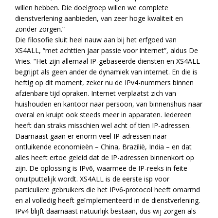
willen hebben. Die doelgroep willen we complete
dienstverlening aanbieden, van zeer hoge kwaliteit en
zonder zorgen.“
Die filosofie sluit heel nauw aan bij het erfgoed van
XS4ALL, “met achttien jaar passie voor internet”, aldus De
Vries. “Het zijn allemaal IP-gebaseerde diensten en XS4ALL
begrijpt als geen ander de dynamiek van internet. En die is
heftig op dit moment, zeker nu de IPv4-nummers binnen
afzienbare tijd opraken. Internet verplaatst zich van
huishouden en kantoor naar persoon, van binnenshuis naar
overal en kruipt ook steeds meer in apparaten. Iedereen
heeft dan straks misschien wel acht of tien IP-adressen.
Daarnaast gaan er enorm veel IP-adressen naar
ontluikende economieën – China, Brazilië, India – en dat
alles heeft ertoe geleid dat de IP-adressen binnenkort op
zijn. De oplossing is IPv6, waarmee de IP-reeks in feite
onuitputtelijk wordt. XS4ALL is de eerste isp voor
particuliere gebruikers die het IPv6-protocol heeft omarmd
en al volledig heeft geïmplementeerd in de dienstverlening.
IPv4 blijft daarnaast natuurlijk bestaan, dus wij zorgen als