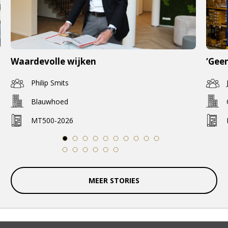
Waardevolle wijken
‘Geen
Philip Smits
Blauwhoed
MT500-2026
1
2
3
4
5
6
7
8
9
10
11
12
13
14
15
16
MEER STORIES