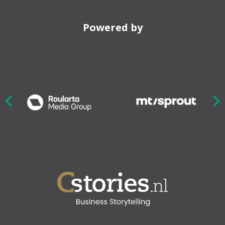
Powered by
Nex
ious