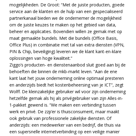
mogelijkheden. De Groot: “Met de juiste producten, goede
service aan de klanten en de hulp van een gespecialiseerd
partnerkanaal bieden we de ondernemer de mogelijkheid
om de juiste keuzes te maken op het gebied van data,
beheer en applicaties. Bovendien willen ze gemak met op
maat gemaakte bundels. Met die bundels (Office Basis,
Office Plus) in combinatie met tal van extra diensten (VPN,
PIN & Chip, beveiliging) leveren we de klant kant-en-klare
oplossingen van hoge kwaliteit.”
Ziggo’s producten- en dienstenaanbod sluit goed aan bij de
behoeften die binnen de mkb-markt leven. “Aan de ene
kant laat het jouw onderneming online optimaal presteren
en anderzijds biedt het kostenbeheersing van je ICT”, zegt
Wolff. De kleinzakelijke gebruiker wil voor zijn onderneming
hetzelfde gemak als hij als privégebruiker van zijn Alles-in-
1-pakket gewend is. “We maken een verbinding tussen
werk en privé. De zzp’er is thuisconsument, maar maakt
ook gebruik van professionele zakelijke diensten. Of
anderzijds: een medewerker van een bedrijf, die thuis via
een supersnelle internetverbinding op een veilige manier