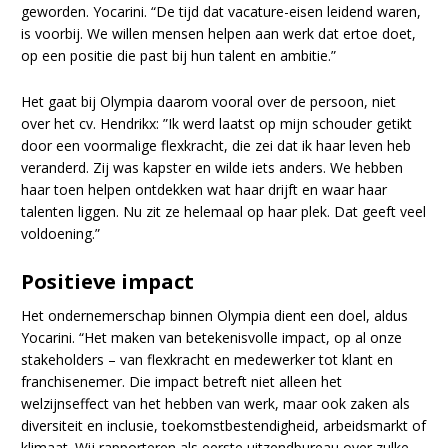
geworden. Yocarini. “De tijd dat vacature-eisen leidend waren,
is voorbij. We willen mensen helpen aan werk dat ertoe doet,
op een positie die past bij hun talent en ambitie.”
Het gaat bij Olympia daarom vooral over de persoon, niet
over het cv. Hendrikx: ”Ik werd laatst op mijn schouder getikt
door een voormalige flexkracht, die zei dat ik haar leven heb
veranderd. Zij was kapster en wilde iets anders. We hebben
haar toen helpen ontdekken wat haar drijft en waar haar
talenten liggen. Nu zit ze helemaal op haar plek. Dat geeft veel
voldoening.”
Positieve impact
Het ondernemerschap binnen Olympia dient een doel, aldus
Yocarini. “Het maken van betekenisvolle impact, op al onze
stakeholders – van flexkracht en medewerker tot klant en
franchisenemer. Die impact betreft niet alleen het
welzijnseffect van het hebben van werk, maar ook zaken als
diversiteit en inclusie, toekomstbestendigheid, arbeidsmarkt of
klimaat. Wij rapporteren als eerste uitzendbureau over zulke