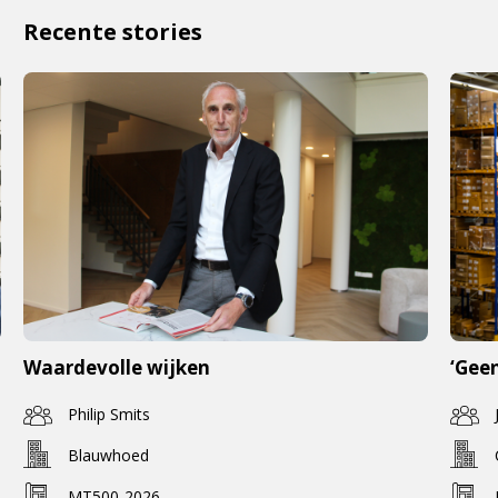
Recente stories
Waardevolle wijken
‘Geen
Philip Smits
Blauwhoed
MT500-2026