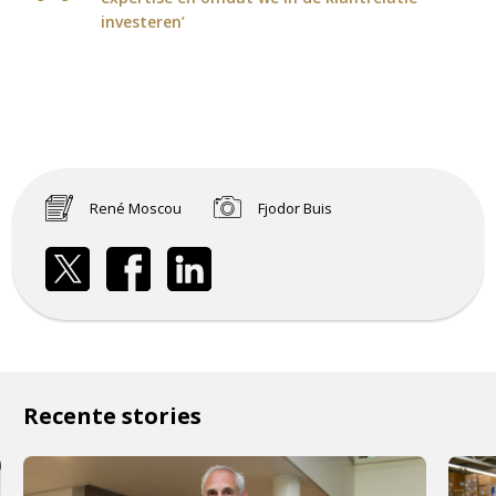
investeren’
René Moscou
Fjodor Buis
Recente stories