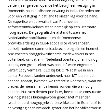
dertien jaar geleden opende het bedrijf een vestiging in
Roemenië, na een offshore-ervaring in India. De reden om
voor een vestiging in dat land te kiezen lag voor de hand.
De expertise en de kwaliteit van Roemeense
softwareontwikkelaars staan namelijk op een uitermate
hoog niveau. De geografische afstand tussen het
Nederlandse hoofdkantoor en de Roemeense
ontwikkelafdeling in Cluj-Napoca is te verwaarlozen,
dankzij moderne communicatietechnologieën en internet.
“We zochten hooggekwalificeerde medewerkers in het
buitenland, omdat er in Nederland toentertijd, en nu nog
steeds, een groot tekort was aan software-engineers”,
vertelt Eddy Vermeire, CEO bij ISDC. “Nadat we in een
aantal Europese landen onderzoek naar ICT-personeel
hadden gedaan, kwamen we terecht in Roemenië, waar we
precies de mensen en de kennis vonden die we nodig
hadden. Nu, ruim dertien jaar later, bevalt deze constructie
ons nog steeds buitengewoon goed.” Met meer dan
tweehonderd hoogopgeleide ontwikkelaars in Roemenië is
de vestiging daar inmiddels groter dan het hoofdkantoor in