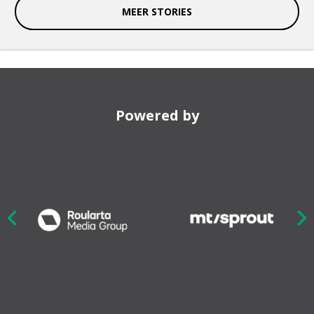
MEER STORIES
Powered by
Nex
ious