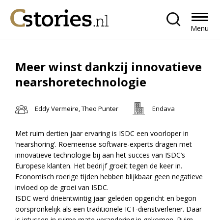
Menu
Meer winst dankzij innovatieve
nearshoretechnologie
Eddy Vermeire, Theo Punter
Endava
Met ruim dertien jaar ervaring is ISDC een voorloper in
‘nearshoring’. Roemeense software-experts dragen met
innovatieve technologie bij aan het succes van ISDC’s
Europese klanten. Het bedrijf groeit tegen de keer in.
Economisch roerige tijden hebben blijkbaar geen negatieve
invloed op de groei van ISDC.
ISDC werd drieëntwintig jaar geleden opger
icht en begon
oorspronkelijk als een traditionele ICT-dienstverlener. Daar
is intussen in ruime mate verandering in gekomen. Ruim