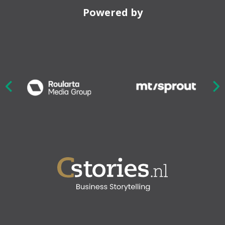
Powered by
Nex
ious