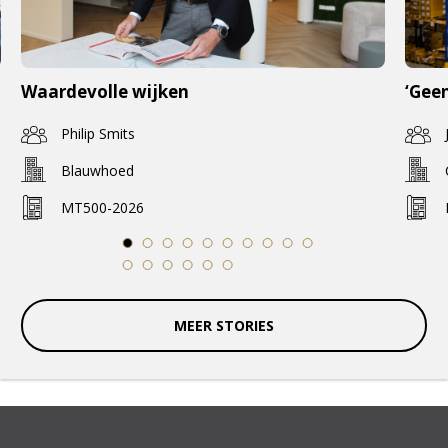
Waardevolle wijken
‘Geen
Philip Smits
Blauwhoed
MT500-2026
1
2
3
4
5
6
7
8
9
10
11
12
13
14
15
16
MEER STORIES