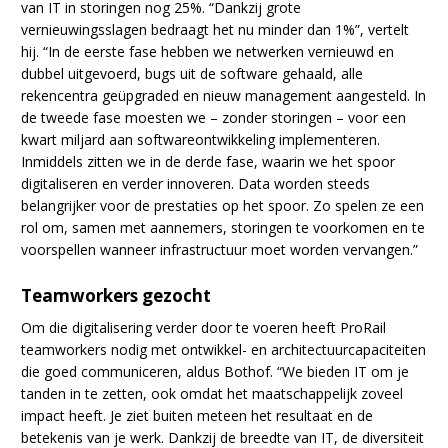
van IT in storingen nog 25%. “Dankzij grote
vernieuwingsslagen bedraagt het nu minder dan 1%”, vertelt
hij. “In de eerste fase hebben we netwerken vernieuwd en
dubbel uitgevoerd, bugs uit de software gehaald, alle
rekencentra geüpgraded en nieuw management aangesteld. In
de tweede fase moesten we – zonder storingen – voor een
kwart miljard aan softwareontwikkeling implementeren.
Inmiddels zitten we in de derde fase, waarin we het spoor
digitaliseren en verder innoveren. Data worden steeds
belangrijker voor de prestaties op het spoor. Zo spelen ze een
rol om, samen met aannemers, storingen te voorkomen en te
voorspellen wanneer infrastructuur moet worden vervangen.”
Teamworkers gezocht
Om die digitalisering verder door te voeren heeft ProRail
teamworkers nodig met ontwikkel- en architectuurcapaciteiten
die goed communiceren, aldus Bothof. “We bieden IT om je
tanden in te zetten, ook omdat het maatschappelijk zoveel
impact heeft. Je ziet buiten meteen het resultaat en de
betekenis van je werk. Dankzij de breedte van IT, de diversiteit