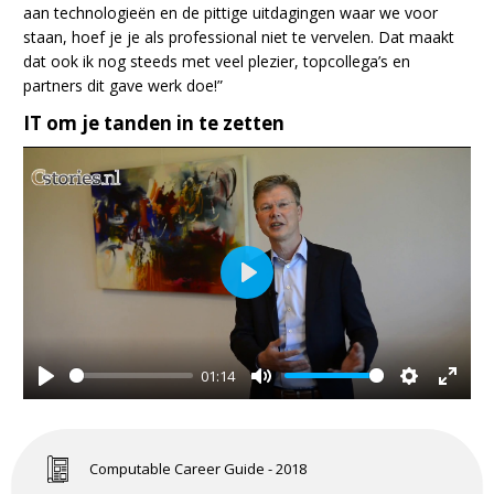
aan technologieën en de pittige uitdagingen waar we voor
staan, hoef je je als professional niet te vervelen. Dat maakt
dat ook ik nog steeds met veel plezier, topcollega’s en
partners dit gave werk doe!”
IT om je tanden in te zetten
Play
01:14
Play
Mute
Settings
Enter
fullsc
Computable Career Guide - 2018