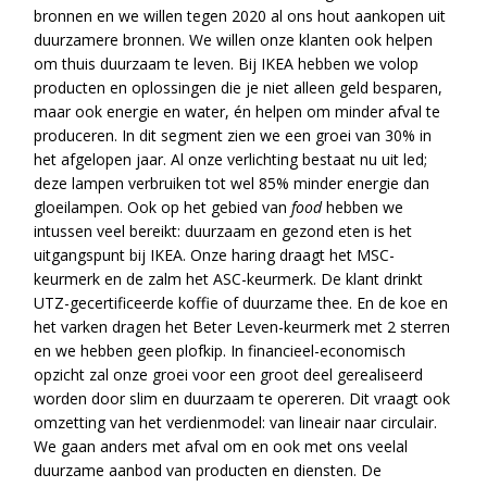
bronnen en we willen tegen 2020 al ons hout aankopen uit
duurzamere bronnen. We willen onze klanten ook helpen
om thuis duurzaam te leven. Bij IKEA hebben we volop
producten en oplossingen die je niet alleen geld besparen,
maar ook energie en water, én helpen om minder afval te
produceren. In dit segment zien we een groei van 30% in
het afgelopen jaar. Al onze verlichting bestaat nu uit led;
deze lampen verbruiken tot wel 85% minder energie dan
gloeilampen. Ook op het gebied van
food
hebben we
intussen veel bereikt: duurzaam en gezond eten is het
uitgangspunt bij IKEA. Onze haring draagt het MSC-
keurmerk en de zalm het ASC-keurmerk. De klant drinkt
UTZ-gecertificeerde koffie of duurzame thee. En de koe en
het varken dragen het Beter Leven-keurmerk met 2 sterren
en we hebben geen plofkip. In financieel-economisch
opzicht zal onze groei voor een groot deel gerealiseerd
worden door slim en duurzaam te opereren. Dit vraagt ook
omzetting van het verdienmodel: van lineair naar circulair.
We gaan anders met afval om en ook met ons veelal
duurzame aanbod van producten en diensten. De