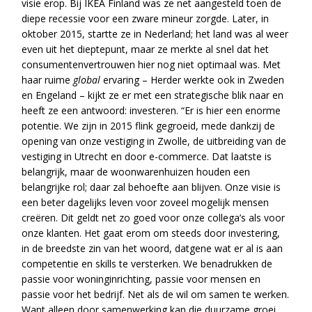
visie erop. Bij IKEA Finland was ze net aangesteld toen de
diepe recessie voor een zware mineur zorgde. Later, in
oktober 2015, startte ze in Nederland; het land was al weer
even uit het dieptepunt, maar ze merkte al snel dat het
consumentenvertrouwen hier nog niet optimaal was. Met
haar ruime
global
ervaring – Herder werkte ook in Zweden
en Engeland – kijkt ze er met een strategische blik naar en
heeft ze een antwoord: investeren. “Er is hier een enorme
potentie. We zijn in 2015 flink gegroeid, mede dankzij de
opening van onze vestiging in Zwolle, de uitbreiding van de
vestiging in Utrecht en door e-commerce. Dat laatste is
belangrijk, maar de woonwarenhuizen houden een
belangrijke rol; daar zal behoefte aan blijven. Onze visie is
een beter dagelijks leven voor zoveel mogelijk mensen
creëren. Dit geldt net zo goed voor onze collega’s als voor
onze klanten. Het gaat erom om steeds door investering,
in de breedste zin van het woord, datgene wat er al is aan
competentie en skills te versterken. We benadrukken de
passie voor woninginrichting, passie voor mensen en
passie voor het bedrijf. Net als de wil om samen te werken.
Want alleen door samenwerking kan die duurzame groei