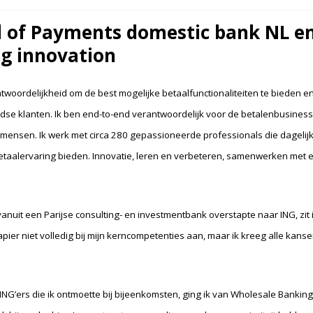
d of Payments domestic bank NL en
ng innovation
ntwoordelijkheid om de best mogelijke betaalfunctionaliteiten te bieden en
dse klanten. Ik ben end-to-end verantwoordelijk voor de betalenbusiness,
mensen. Ik werk met circa 280 gepassioneerde professionals die dagelijk
etaalervaring bieden. Innovatie, leren en verbeteren, samenwerken met ent
vanuit een Parijse consulting- en investmentbank overstapte naar ING, zit 
pier niet volledig bij mijn kerncompetenties aan, maar ik kreeg alle kanse
G’ers die ik ontmoette bij bijeenkomsten, ging ik van Wholesale Banking