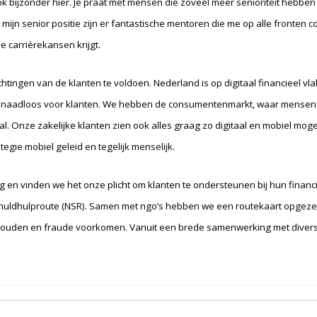
 bijzonder hier. Je praat met mensen die zoveel meer senioriteit hebben e
in mijn senior positie zijn er fantastische mentoren die me op alle fronte
e carrièrekansen krijgt.
tingen van de klanten te voldoen. Nederland is op digitaal financieel v
rkt naadloos voor klanten. We hebben de consumentenmarkt, waar mensen 
al. Onze zakelijke klanten zien ook alles graag zo digitaal en mobiel moge
gie mobiel geleid en tegelijk menselijk.
ng en vinden we het onze plicht om klanten te ondersteunen bij hun fina
Schuldhulproute (NSR). Samen met ngo’s hebben we een routekaart opgez
 houden en fraude voorkomen. Vanuit een brede samenwerking met divers