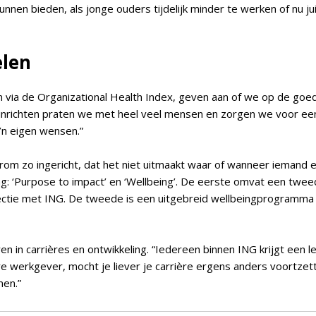
unnen bieden, als jonge ouders tijdelijk minder te werken of nu j
elen
en via de Organizational Health Index, geven aan of we op de go
inrichten praten we met heel veel mensen en zorgen we voor een
n eigen wensen.”
arom zo ingericht, dat het niet uitmaakt waar of wanneer iemand e
ng: ‘Purpose to impact’ en ‘Wellbeing’. De eerste omvat een tw
nectie met ING. De tweede is een uitgebreid wellbeingprogramma 
in carrières en ontwikkeling. “Iedereen binnen ING krijgt een lee
werkgever, mocht je liever je carrière ergens anders voortzet
men.”