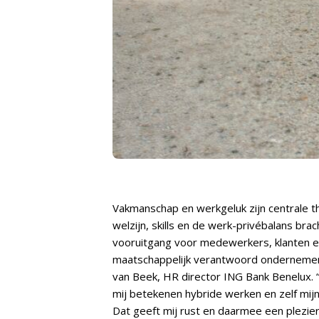
Vakmanschap en werkgeluk zijn centrale th
welzijn, skills en de werk-privébalans bra
vooruitgang voor medewerkers, klanten en m
maatschappelijk verantwoord ondernemen w
van Beek, HR director ING Bank Benelux. “N
mij betekenen hybride werken en zelf mijn
Dat geeft mij rust en daarmee een plezier