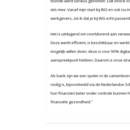
toonde werd serieus genomen. Dat vind ik ook
iets mee. Vanaf mijn start bij ING en ook nu 
werkgevers, zie ik dat je bij ING echt passend
Het is uitdagend om voortdurend aan verwach
Deze werkt efficiënt, is beschikbaar en we
mogelijk willen doen; deze is voor 90% digita
aanspreekpunt hebben. Daarom is onze strate
Als bank zijn we een speler in de samenlevi
nodig is, bijvoorbeeld via de Nederlandse 
hun financiën beter onder controle kunnen
financiële gezondheid.”