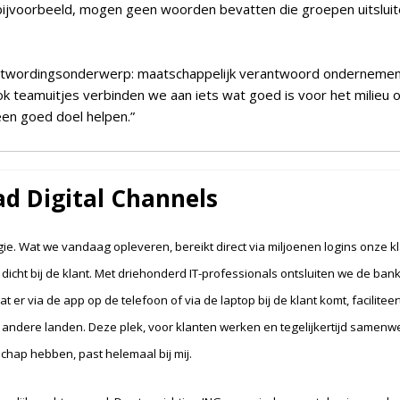
ijvoorbeeld, mogen geen woorden bevatten die groepen uitsluite
twordingsonderwerp: maatschappelijk verantwoord ondernemen 
ok teamuitjes verbinden we aan iets wat goed is voor het milieu 
een goed doel helpen.”
ad Digital Channels
ie. Wat we vandaag opleveren, bereikt direct via miljoenen logins onze k
l dicht bij de klant. Met driehonderd IT-professionals ontsluiten we de ban
wat er via de app op de telefoon of via de laptop bij de klant komt, facilitee
 andere landen. Deze plek, voor klanten werken en tegelijkertijd samenw
hap hebben, past helemaal bij mij.