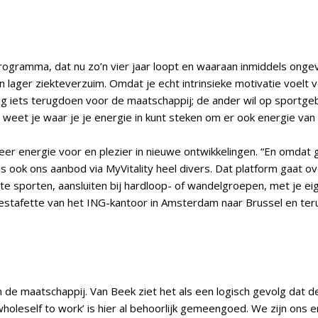
rogramma, dat nu zo’n vier jaar loopt en waaraan inmiddels ong
 lager ziekteverzuim. Omdat je echt intrinsieke motivatie voelt 
 iets terugdoen voor de maatschappij; de ander wil op sportgebi
, weet je waar je je energie in kunt steken om er ook energie van t
 energie voor en plezier in nieuwe ontwikkelingen. “En omdat ge
 is ook ons aanbod via MyVitality heel divers. Dat platform gaat
te sporten, aansluiten bij hardloop- of wandelgroepen, met je e
pestafette van het ING-kantoor in Amsterdam naar Brussel en te
in de maatschappij. Van Beek ziet het als een logisch gevolg dat de
our wholeself to work’ is hier al behoorlijk gemeengoed. We zijn o