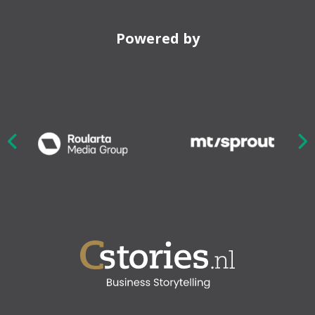
Powered by
Nex
ious