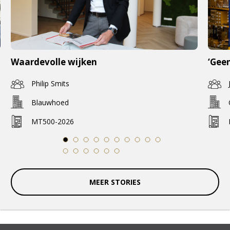
Waardevolle wijken
‘Geen
Philip Smits
Blauwhoed
MT500-2026
1
2
3
4
5
6
7
8
9
10
11
12
13
14
15
16
MEER STORIES