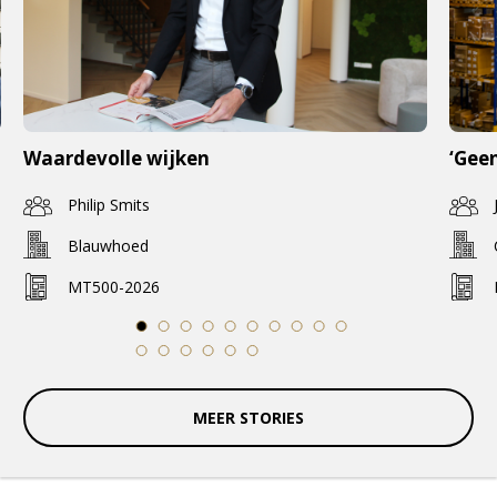
Waardevolle wijken
‘Geen
Philip Smits
Blauwhoed
MT500-2026
1
2
3
4
5
6
7
8
9
10
11
12
13
14
15
16
MEER STORIES