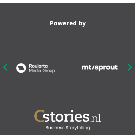
Powered by
Nex
ious