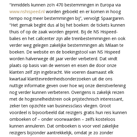
“Inmiddels kunnen zo’n 470 bestemmingen in Europa via
www.nshispeed.nl
worden geboekt en er komen in hoog
tempo nog meer bestemmingen bij”, vervolgt Spaargaren.
“Het gemak begínt dus al bij het boeken: de tickets kunnen
thuis of op de zaak worden geprint. Bij de NS Hispeed-
balies en het callcenter zijn alle treinbestemmingen en ook
verder weg gelegen zakelijke bestemmingen als Milaan te
boeken. De website en de boekingstool van NS Hispeed
worden halverwege dit jaar verder verbeterd. Dat vindt
plaats op basis van de wensen en eisen die door onze
klanten zelf zijn ingebracht. We voeren daarnaast elk
kwartaal klanttevredenheidsonderzoeken uit die ons
nuttige informatie geven over hoe wij onze dienstverlening
nog verder kunnen verbeteren. Overigens is zakelijk reizen
met de hogesnelheidstrein ook prijstechnisch interessant,
zeker ten opzichte van businessclass vliegen. Groot
voordeel is bijvoorbeeld dat reizigers gratis hun reis kunnen
omboeken of – onder voorwaarden – zelfs kosteloos
kunnen annuleren. Dat omboeken is voor veel zakelijke
reizigers bijzonder aantrekkelijk, omdat je zo zonder