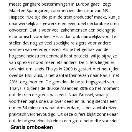
meest gangbare bestemmingen in Europa gaat”, zegt
Maarten Spaargaren, commercieel directeur van NS
Hispeed. “De tijd die je in de trein productief maakt, kun je
daadwerkelijk als gewerkte en eventueel declarabele uren
opvoeren. Dat is voor veel zakenmensen een belangrijk
economisch voordeel. Het is dan ook nauwelijks voor te
stellen dat nog zo veel zakelijke reizigers voor andere
vormen van vervoer kiezen. Als je het gemak van de
hogesnelheidstrein eenmaal hebt ontdekt, wil je bij wijze
van spreken nooit meer iets anders. De cijfers liegen er
ook niet om: sinds Thalys in 2009 is gestart met het rijden
over de HSL-Zuid, is het aantal treinreizen naar Parijs met
28% toegenomen. De gemiddelde bezettingsgraad van
Thalys is tijdens de drukke maanden 80% op het moment
dat de trein de grens passeert. Naar Brussel, waar je
voorheen bijna drie uur over deed en nu nog slechts één
uur en 54 minuten vanaf Amsterdam, is het aantal reizen
praktisch verdrievoudigd. Uit deze cijfers blijkt zonneklaar
dat de hogesnelheidstrein in een grote behoefte voorziet.”
Gratis omboeken