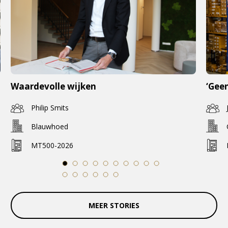
Waardevolle wijken
‘Geen
Philip Smits
Blauwhoed
MT500-2026
1
2
3
4
5
6
7
8
9
10
11
12
13
14
15
16
MEER STORIES