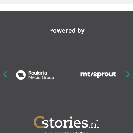
Powered by
Nex
ious