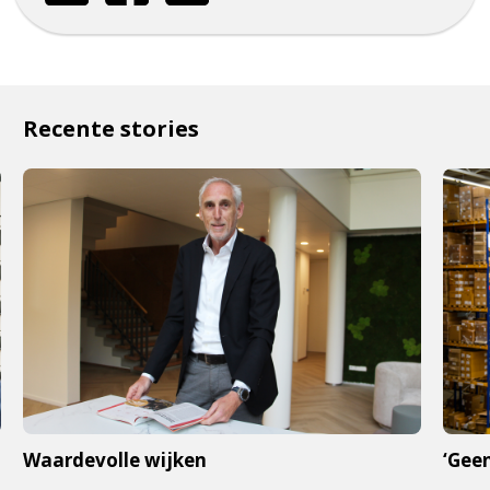
Recente stories
Waardevolle wijken
‘Geen