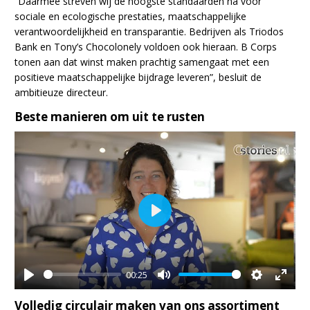
“Daarmee streven wij de hoogste standaarden na voor
sociale en ecologische prestaties, maatschappelijke
verantwoordelijkheid en transparantie. Bedrijven als Triodos
Bank en Tony’s Chocolonely voldoen ook hieraan. B Corps
tonen aan dat winst maken prachtig samengaat met een
positieve maatschappelijke bijdrage leveren”, besluit de
ambitieuze directeur.
Beste manieren om uit te rusten
Play
00:25
Play
Mute
Settings
Enter
Volledig circulair maken van ons assortiment
fullsc