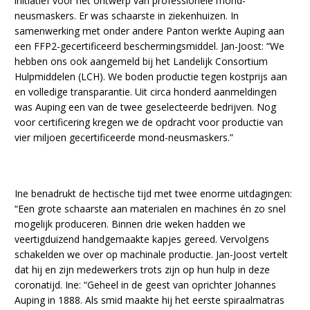
initiatief voor het ontwerp van professionele mond-
neusmaskers. Er was schaarste in ziekenhuizen. In
samenwerking met onder andere Panton werkte Auping aan
een FFP2-gecertificeerd beschermingsmiddel. Jan-Joost: “We
hebben ons ook aangemeld bij het Landelijk Consortium
Hulpmiddelen (LCH). We boden productie tegen kostprijs aan
en volledige transparantie. Uit circa honderd aanmeldingen
was Auping een van de twee geselecteerde bedrijven. Nog
voor certificering kregen we de opdracht voor productie van
vier miljoen gecertificeerde mond-neusmaskers.”
Ine benadrukt de hectische tijd met twee enorme uitdagingen:
“Een grote schaarste aan materialen en machines én zo snel
mogelijk produceren. Binnen drie weken hadden we
veertigduizend handgemaakte kapjes gereed. Vervolgens
schakelden we over op machinale productie. Jan-Joost vertelt
dat hij en zijn medewerkers trots zijn op hun hulp in deze
coronatijd. Ine: “Geheel in de geest van oprichter Johannes
Auping in 1888. Als smid maakte hij het eerste spiraalmatras