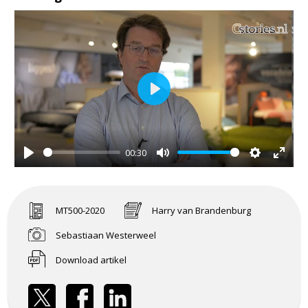
Play
00:30
Play
Mute
Settings
Enter
fullsc
MT500-2020
Harry van Brandenburg
Sebastiaan Westerweel
Download artikel