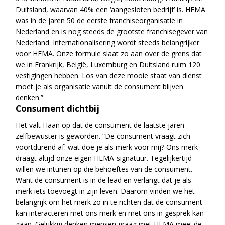
Duitsland, waarvan 40% een ‘aangesloten bedrijf’ is. HEMA
was in de jaren 50 de eerste franchiseorganisatie in
Nederland en is nog steeds de grootste franchisegever van
Nederland. Internationalisering wordt steeds belangrijker
voor HEMA. Onze formule slaat zo aan over de grens dat
we in Frankrijk, België, Luxemburg en Duitsland ruim 120
vestigingen hebben. Los van deze mooie staat van dienst
moet je als organisatie vanuit de consument blijven
denken.”
Consument dichtbij
Het valt Haan op dat de consument de laatste jaren
zelfbewuster is geworden. “De consument vraagt zich
voortdurend af: wat doe je als merk voor mij? Ons merk
draagt altijd onze eigen HEMA-signatuur. Tegelijkertijd
willen we intunen op die behoeftes van de consument.
Want de consument is in de lead
en verlangt dat je als
merk iets toevoegt in zijn leven. Daarom vinden we het
belangrijk om het merk zo in te richten dat de consument
kan interacteren met ons merk en met ons in gesprek kan
gaan. Gelukkig denken mensen graag met HEMA mee; de