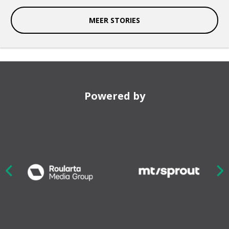
MEER STORIES
Powered by
Nex
ious