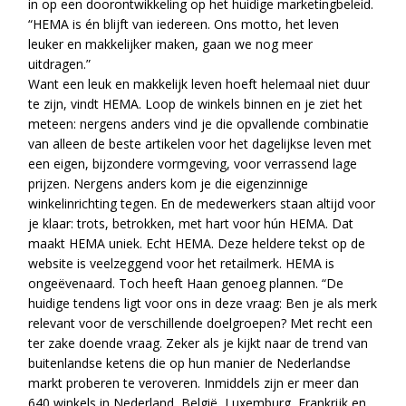
in op een doorontwikkeling op het huidige marketingbeleid.
“HEMA is én blijft van iedereen. Ons motto, het leven
leuker en makkelijker maken, gaan we nog meer
uitdragen.”
Want een leuk en makkelijk leven hoeft helemaal niet duur
te zijn, vindt HEMA. Loop de winkels binnen en je ziet het
meteen: nergens anders vind je die opvallende combinatie
van alleen de beste artikelen voor het dagelijkse leven met
een eigen, bijzondere vormgeving, voor verrassend lage
prijzen. Nergens anders kom je die eigenzinnige
winkelinrichting tegen. En de medewerkers staan altijd voor
je klaar: trots, betrokken, met hart voor hún HEMA. Dat
maakt HEMA uniek. Echt HEMA. Deze heldere tekst op de
website is veelzeggend voor het retailmerk. HEMA is
ongeëvenaard. Toch heeft Haan genoeg plannen. “De
huidige tendens ligt voor ons in deze vraag: Ben je als merk
relevant voor de verschillende doelgroepen? Met recht een
ter zake doende vraag. Zeker als je kijkt naar de trend van
buitenlandse ketens die op hun manier de Nederlandse
markt proberen te veroveren. Inmiddels zijn er meer dan
640 winkels in Nederland, België, Luxemburg, Frankrijk en