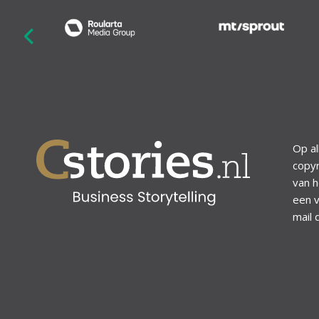
revious
Op al
copyr
van h
een v
mail 