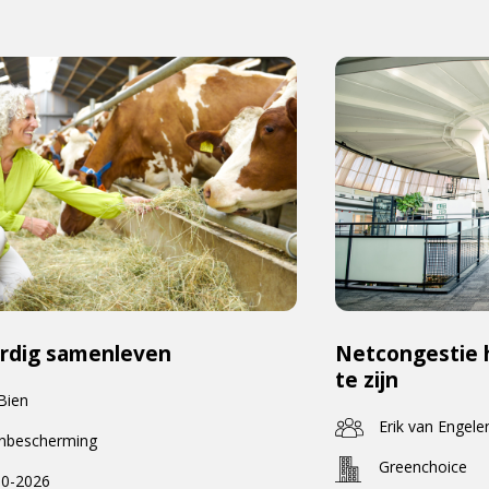
rdig samenleven
Netcongestie 
te zijn
 Bien
Erik van Engele
enbescherming
Greenchoice
0-2026