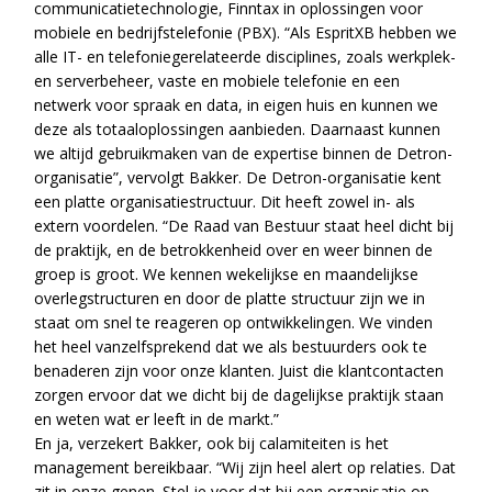
communicatietechnologie, Finntax in oplossingen voor
mobiele en bedrijfstelefonie (PBX). “Als EspritXB hebben we
alle IT- en telefoniegerelateerde disciplines, zoals werkplek-
en serverbeheer, vaste en mobiele telefonie en een
netwerk voor spraak en data, in eigen huis en kunnen we
deze als totaaloplossingen aanbieden. Daarnaast kunnen
we altijd gebruikmaken van de expertise binnen de Detron-
organisatie”, vervolgt Bakker. De Detron-organisatie kent
een platte organisatiestructuur. Dit heeft zowel in- als
extern voordelen. “De Raad van Bestuur staat heel dicht bij
de praktijk, en de betrokkenheid over en weer binnen de
groep is groot. We kennen wekelijkse en maandelijkse
overlegstructuren en door de platte structuur zijn we in
staat om snel te reageren op ontwikkelingen. We vinden
het heel vanzelfsprekend dat we als bestuurders ook te
benaderen zijn voor onze klanten. Juist die klantcontacten
zorgen ervoor dat we dicht bij de dagelijkse praktijk staan
en weten wat er leeft in de markt.”
En ja, verzekert Bakker, ook bij calamiteiten is het
management bereikbaar. “Wij zijn heel alert op relaties. Dat
zit in onze genen. Stel je voor dat bij een organisatie op