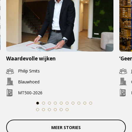
Waardevolle wijken
‘Geen
Philip Smits
Blauwhoed
MT500-2026
1
2
3
4
5
6
7
8
9
10
11
12
13
14
15
16
MEER STORIES