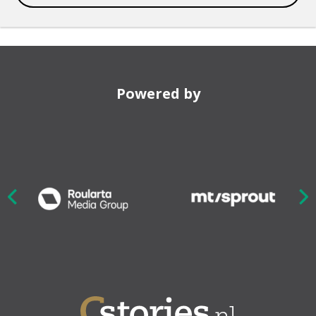
Powered by
Nex
ious