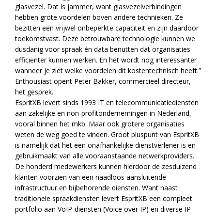
glasvezel. Dat is jammer, want glasvezelverbindingen
hebben grote voordelen boven andere technieken. Ze
bezitten een vrijwel onbeperkte capaciteit en zijn daardoor
toekomstvast. Deze betrouwbare technologie kunnen we
dusdanig voor spraak én data benutten dat organisaties
efficiënter kunnen werken. En het wordt nog interessanter
wanneer je ziet welke voordelen dit kostentechnisch heeft.”
Enthousiast opent Peter Bakker, commercieel directeur,
het gesprek.
EspritXB levert sinds 1993 IT en telecommunicatiediensten
aan zakelijke en non-profitondernemingen in Nederland,
vooral binnen het mkb. Maar ook grotere organisaties
weten de weg goed te vinden. Groot pluspunt van EspritXB
is namelijk dat het een onafhankelijke dienstverlener is en
gebruikmaakt van alle vooraanstaande netwerkproviders.
De honderd medewerkers kunnen hierdoor de zesduizend
klanten voorzien van een naadloos aansluitende
infrastructuur en bijbehorende diensten. Want naast
traditionele spraakdiensten levert EspritXB een compleet
portfolio aan VoIP-diensten (Voice over IP) en diverse IP-