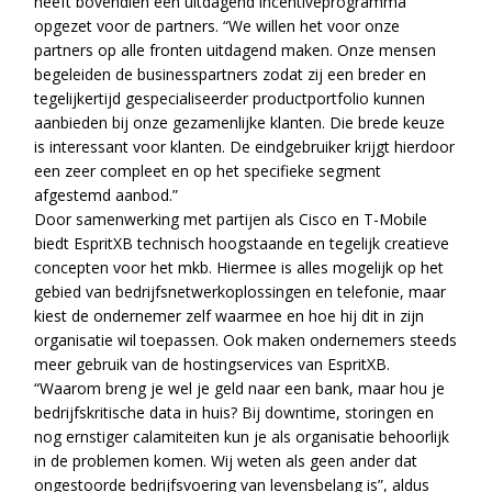
heeft bovendien een uitdagend incentiveprogramma
opgezet voor de partners. “We willen het voor onze
partners op alle fronten uitdagend maken. Onze mensen
begeleiden de businesspartners zodat zij een breder en
tegelijkertijd gespecialiseerder productportfolio kunnen
aanbieden bij onze gezamenlijke klanten. Die brede keuze
is interessant voor klanten. De eindgebruiker krijgt hierdoor
een zeer compleet en op het specifieke segment
afgestemd aanbod.”
Door samenwerking met partijen als Cisco en T-Mobile
biedt EspritXB technisch hoogstaande en tegelijk creatieve
concepten voor het mkb. Hiermee is alles mogelijk op het
gebied van bedrijfsnetwerkoplossingen en telefonie, maar
kiest de ondernemer zelf waarmee en hoe hij dit in zijn
organisatie wil toepassen. Ook maken ondernemers steeds
meer gebruik van de hostingservices van EspritXB.
“Waarom breng je wel je geld naar een bank, maar hou je
bedrijfskritische data in huis? Bij downtime, storingen en
nog ernstiger calamiteiten kun je als organisatie behoorlijk
in de problemen komen. Wij weten als geen ander dat
ongestoorde bedrijfsvoering van levensbelang is”, aldus