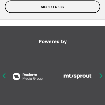
MEER STORIES
Powered by
Nex
ious