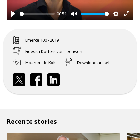
00:51
Play
Mute
Settings
Enter
fullsc
Emerce 100 - 2019
Fidessa Docters van Leeuwen
Maarten de Kok
Download artikel
Recente stories