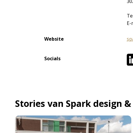
30
Te
E-
Website
sp
Socials
Stories van Spark design &