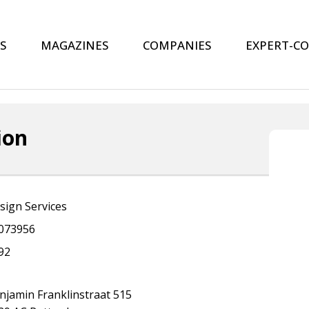
S
MAGAZINES
COMPANIES
EXPERT-C
ion
sign Services
073956
92
njamin Franklinstraat 515