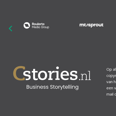
revious
Op al
copyr
van h
een v
mail 