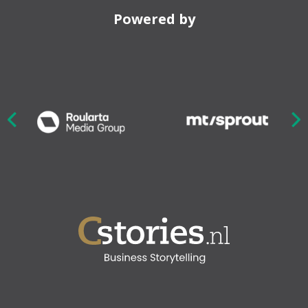
Powered by
Nex
ious