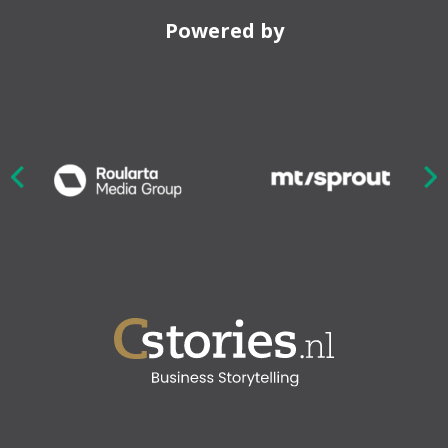
Powered by
Nex
ious