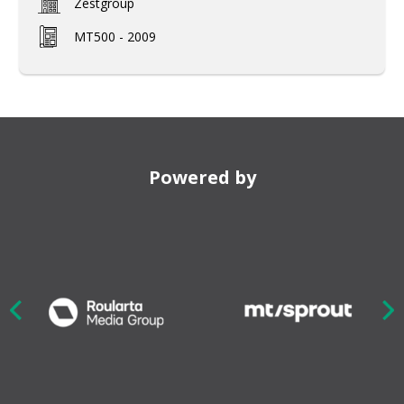
Zestgroup
MT500 - 2009
Powered by
Nex
ious