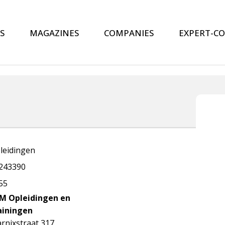
S
MAGAZINES
COMPANIES
EXPERT-C
leidingen
243390
55
M Opleidingen en
ainingen
rnixstraat 317