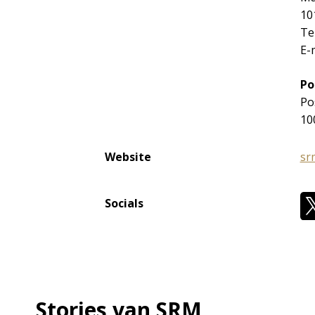
10
Te
E-
Po
Po
10
Website
sr
Socials
Stories van SRM