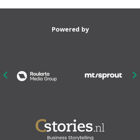
Powered by
Nex
ious