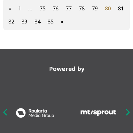
«
1
…
75
76
77
78
79
80
81
82
83
84
85
»
Powered by
Nex
ious