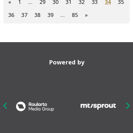
«
1
…
29
30
31
32
33
34
35
36
37
38
39
…
85
»
Powered by
Nex
ious