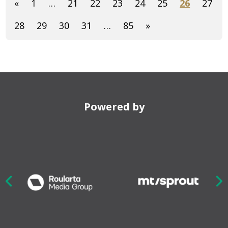
«
1
…
21
22
23
24
25
26
27
28
29
30
31
…
85
»
Powered by
Nex
ious