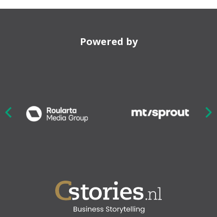
Powered by
Nex
ious