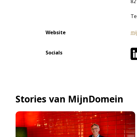
82
Te
Website
mi
Socials
Stories van MijnDomein