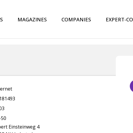
S
MAGAZINES
COMPANIES
EXPERT-C
ternet
181493
03
-50
bert Einsteinweg 4