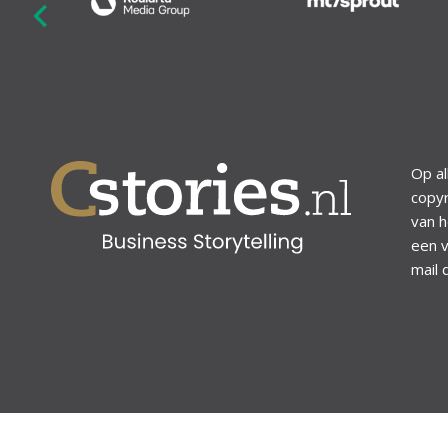
revious
Op al
copyr
van h
een v
mail 